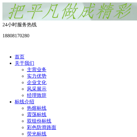
24小时服务热线
18808170280
首页
关于我们
主营业务
实力优势
企业文化
风采展示
经理致辞
标线介绍
热熔标线
震荡标线
双组份标线
彩色防滑路面
荧光标线